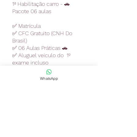
1ª Habilitação carro - 🚗
Pacote 06 aulas
✅ Matrícula
✅ CFC Gratuito (CNH Do
Brasil)
✅ 06 Aulas Práticas 🚗
✅ Aluguel veiculo do 1º
exame incluso
Pagamentos à parte :
WhatsApp
🚫 Exames Médico R$126,79
🚫Exame Psicotécnico
R$ 147,92
(Pagos diretamente para a
clínica)
🚫 Taxas Detran Exame
Teórico (R$ 52,83)
Prático 🚗 R$ 52,83)