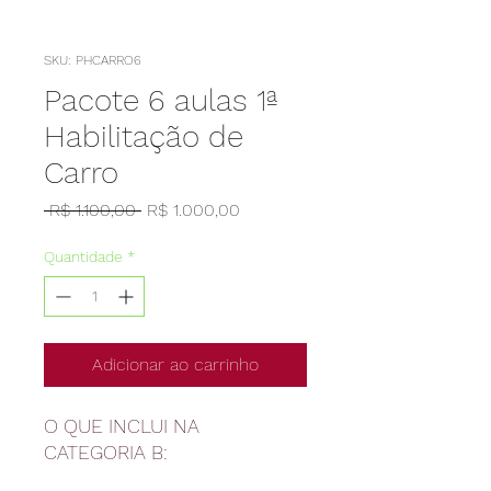
SKU: PHCARRO6
Pacote 6 aulas 1ª
Habilitação de
Carro
Preço
Preço
 R$ 1.100,00 
R$ 1.000,00
normal
promocional
Quantidade
*
Adicionar ao carrinho
O QUE INCLUI NA
CATEGORIA B: