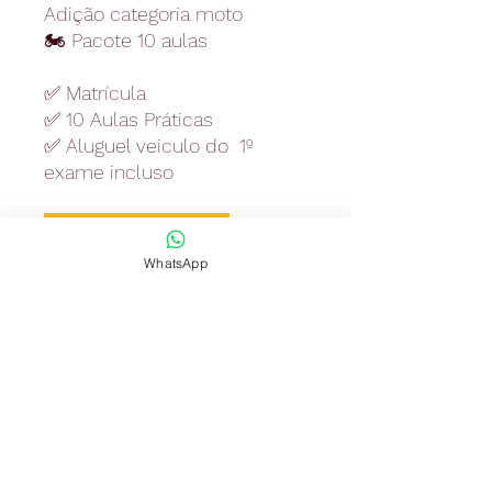
Adição categoria moto
🏍️ Pacote 10 aulas
✅ Matrícula
✅ 10 Aulas Práticas
✅ Aluguel veiculo do 1º
exame incluso
Pagamentos à parte :
🚫 Exames Médico R$126,79
WhatsApp
🚫Exame Psicotécnico
R$ 147,92- opcional - se for
exercer atividade remunerada
.
(Pagos diretamente para a
clínica)
🚫 Taxas Detran Exame
Prático R$ (52,83)
🚫 Taxa de Emissão CNH R$