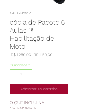
SKU: PHMOTO10
cópia de Pacote 6
Aulas 1ª
Habilitação de
Moto
Preço
Preço
 R$ 1.250,00 
R$ 1.150,00
normal
promocional
Quantidade
*
Adicionar ao carrinho
O QUE INCLUI NA
CATEGORIA A: